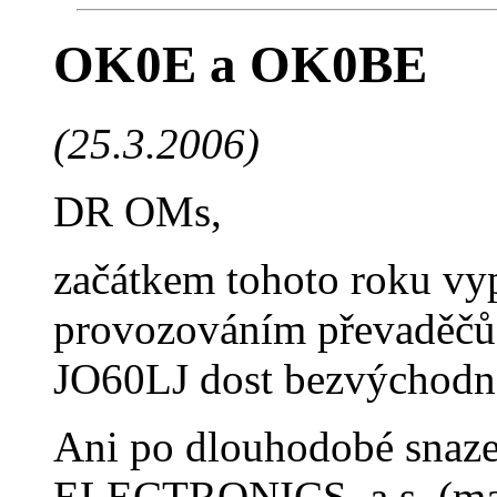
OK0E a OK0BE
(25.3.2006)
DR OMs,
začátkem tohoto roku vyp
provozováním převaděč
JO60LJ dost bezvýchodn
Ani po dlouhodobé snaze
ELECTRONICS, a.s. (ma