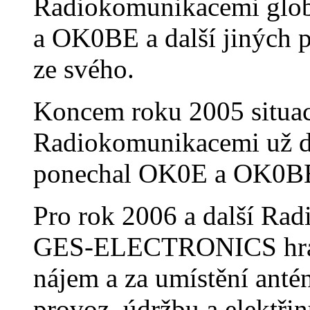
Radiokomunikacemi glob
a OK0BE a další jiných p
ze svého.
Koncem roku 2005 situa
Radiokomunikacemi už da
ponechal OK0E a OK0BE
Pro rok 2006 a další Ra
GES-ELECTRONICS hradi
nájem a za umístění anté
provoz, údržbu a elektřin