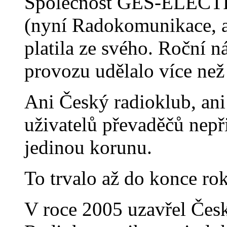
Společnost GES-ELECTR
(nyní Radokomunikace, a
platila ze svého. Roční n
provozu udělalo více ne
Ani Český radioklub, ani
uživatelů převaděčů nepř
jedinou korunu.
To trvalo až do konce ro
V roce 2005 uzavřel Česk